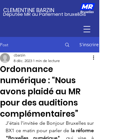
CLEMENTINE BARZIN
Députée MR au Parlement bruxellois
S'inscrire
Post
cbarzin
8 déc. 2023
1 min de lecture
Ordonnance
numérique : “Nous
avons plaidé au MR
pour des auditions
complémentaires”
J’étais l’invitée de Bonjour Bruxelles sur 
BX1 ce matin pour parler de 
la réforme 
"Bruxelles numérique",
 qui vise à 