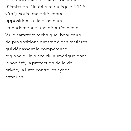
d'émission ("inférieure ou égale à 14,5 
v/m"), votée majorité contre 
opposition sur la base d'un 
amendement d'une députée écolo... 
Vu le caractère technique, beaucoup 
de propositions ont trait à des matières 
qui dépassent la compétence 
régionale : la place du numérique dans 
la société, la protection de la vie 
privée, la lutte contre les cyber 
attaques...
Je retiens de ce débat l'engagement 
de 45 citoyens, et beaucoup 
d'échanges particulièrement 
intéressants. Mais je suis déçue de 
l'instrumentalisation de la participation 
citoyenne aux fins de permettre à un 