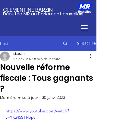
CLEMENTINE BARZIN
Députée MR au Parlement bruxellois
S'inscrire
Post
cbarzin
27 janv. 2023
8 min de lecture
Nouvelle réforme
fiscale : Tous gagnants
?
Dernière mise à jour :
30 janv. 2023
https://www.youtube.com/watch?
v=YlQ45STRbps