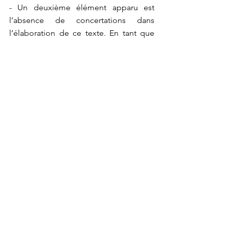
- Un deuxième élément apparu est 
l’absence de concertations dans 
l’élaboration de ce texte. En tant que 
membres de la commission des affaires 
économiques, nous avons été 
directement sollicités par des 
fédérations qui ne se sont 
manifestement pas senties assez 
écoutées. Comme cela a été le cas 
pour toutes les mesures de crise covid, 
nous aurions voulu que ce texte puisse 
bénéficier de l’avis de Brupartners.
- Enfin, dernier élément : afin de cibler 
au mieux une mesure relative aux loyers 
commerciaux, dont je rappelle la 
nécessité de préserver certains 
équilibres, il aurait fallu pouvoir 