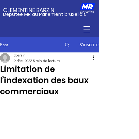
CLEMENTINE BARZIN
Députée MR au Parlement bruxellois
S'inscrire
Post
cbarzin
9 déc. 2022
5 min de lecture
Limitation de
l’indexation des baux
commerciaux