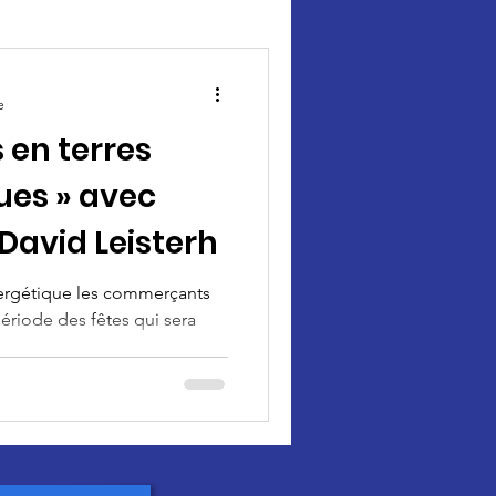
e
 en terres
es » avec
David Leisterh
nergétique les commerçants
ériode des fêtes qui sera