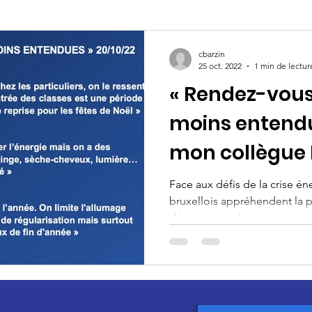
cbarzin
25 oct. 2022
1 min de lectur
« Rendez-vous
moins entendu
mon collègue 
Face aux défis de la crise é
bruxellois appréhendent la p
décisive pour beaucoup...