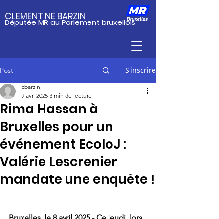
CLEMENTINE BARZIN
Députée MR au Parlement bruxellois
S'inscrire
Post
cbarzin
9 avr. 2025
3 min de lecture
Rima Hassan à
Bruxelles pour un
événement EcoloJ :
Valérie Lescrenier
mandate une enquête !
Bruxelles, le 8 avril 2025 - Ce jeudi, lors 