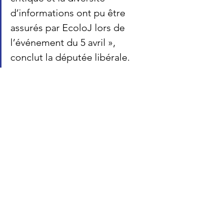
d’informations ont pu être 
assurés par EcoloJ lors de 
l’événement du 5 avril 
», 
conclut la députée libérale.
Clémentine Barzin interroge la ministre de 
la Jeunesse, Valérie Lescrenier, à propos 
des activités de l'organisme de jeunesse 