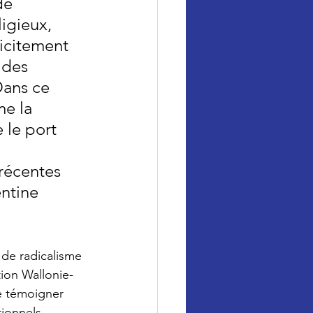
de 
igieux, 
icitement 
 des 
Dans ce 
e la 
 le port 
récentes 
ntine 
 de radicalisme 
ion Wallonie-
e témoigner 
tionnels.