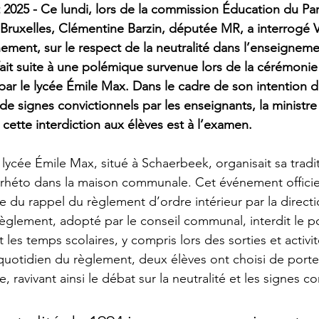
let 2025 - Ce lundi, lors de la commission Éducation du Pa
Bruxelles, Clémentine Barzin, députée MR, a interrogé Va
ement, sur le respect de la neutralité dans l’enseignement
 fait suite à une polémique survenue lors de la cérémoni
ar le lycée Émile Max. Dans le cadre de son intention d
 de signes convictionnels par les enseignants, la ministre
cette interdiction aux élèves est à l’examen.
le lycée Émile Max, situé à Schaerbeek, organisait sa tradi
rhéto dans la maison communale. Cet événement officiel 
te du rappel du règlement d’ordre intérieur par la direct
règlement, adopté par le conseil communal, interdit le p
 les temps scolaires, y compris lors des sorties et activit
quotidien du règlement, deux élèves ont choisi de porter
 ravivant ainsi le débat sur la neutralité et les signes co