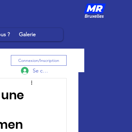
us ?
Galerie
Connexion/Inscription
Se connecter
: une
amen