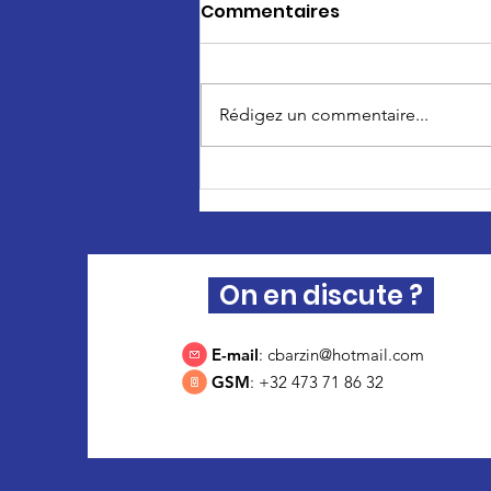
Commentaires
Rédigez un commentaire...
Clémentine Barzin veut
réduire le nombre de
députés bruxellois
On en discute ?
E-mail
:
cbarzin@hotmail.com
GSM
: +32 473 71 86 32