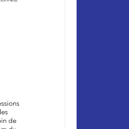
essions 
des 
oin de 