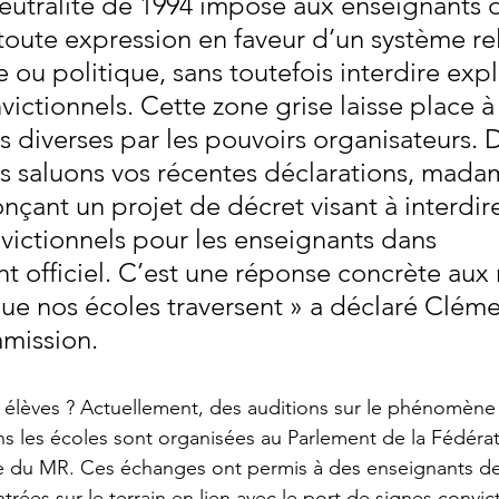
eutralité de 1994 impose aux enseignants 
toute expression en faveur d’un système rel
 ou politique, sans toutefois interdire expl
victionnels. Cette zone grise laisse place à
s diverses par les pouvoirs organisateurs. 
s saluons vos récentes déclarations, madam
nçant un projet de décret visant à interdire
victionnels pour les enseignants dans 
t officiel. C’est une réponse concrète aux 
e nos écoles traversent » a déclaré Cléme
mission.
s élèves ? Actuellement, des auditions sur le phénomène
s les écoles sont organisées au Parlement de la Fédérat
ative du MR. Ces échanges ont permis à des enseignants d
ntrées sur le terrain en lien avec le port de signes convic