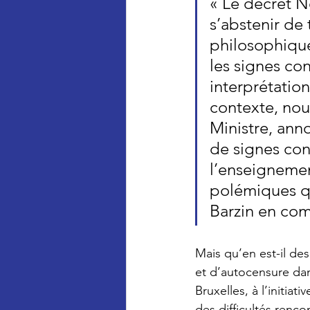
« Le décret N
s’abstenir de 
philosophique
les signes con
interprétation
contexte, nou
Ministre, anno
de signes con
l’enseignemen
polémiques qu
Barzin en com
Mais qu’en est-il de
et d’autocensure dan
Bruxelles, à l’initi
des difficultés renco