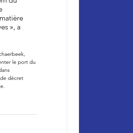
om du 
e 
matière 
es », a 
Schaerbeek, 
nter le port du 
dans 
 de décret 
e. 