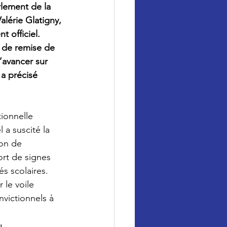
rlement de la 
lérie Glatigny, 
 officiel. 
e de remise de 
’avancer sur 
 a précisé 
tionnelle 
a suscité la 
ion de 
ort de signes 
és scolaires. 
 le voile 
nvictionnels à 