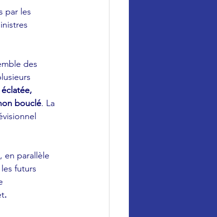
 par les 
inistres 
semble des 
lusieurs 
éclatée, 
 non bouclé
. La 
évisionnel 
 en parallèle 
es futurs 
e 
et
.