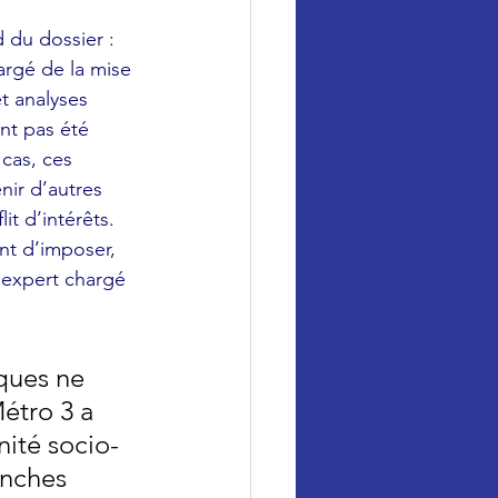
 du dossier : 
argé de la mise 
t analyses 
nt pas été 
cas, ces 
nir d’autres 
it d’intérêts. 
t d’imposer, 
’expert chargé 
sques ne 
étro 3 a 
ité socio-
anches 