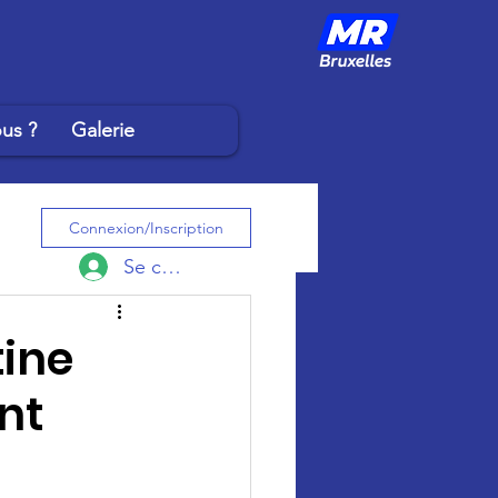
us ?
Galerie
Connexion/Inscription
Se connecter
tine
nt