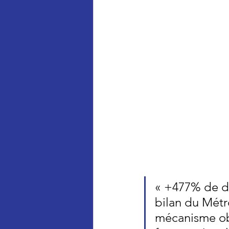
« +477% de dé
bilan du Métro
mécanisme ob