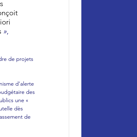
s 
onçoit 
iori 
 
»
, 
dre de projets 
nisme d’alerte 
 budgétaire des 
blics une « 
telle dès 
passement de 