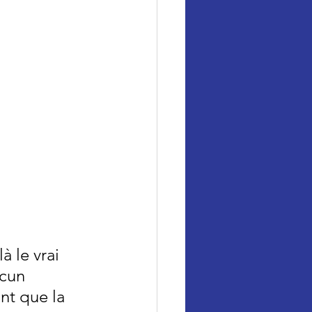
 le vrai 
ucun 
t que la 