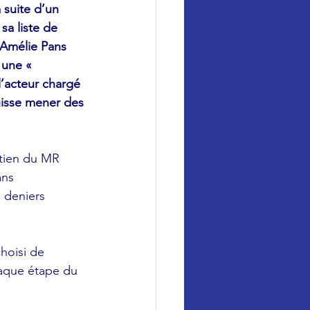
 suite d’un 
sa liste de 
 Amélie Pans 
 une « 
’acteur chargé 
puisse mener des 
tien du MR 
ans 
s deniers 
hoisi de 
haque étape du 