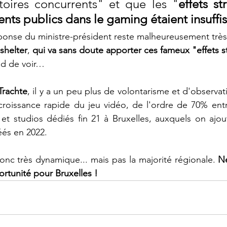
itoires concurrents" et que les "
effets st
nts publics dans le gaming étaient insuffis
réponse du ministre-président reste malheureusement très
shelter
, 
qui va sans doute apporter ces fameux "effets s
d de voir…  
Trachte
, il y a un peu plus de volontarisme et d'observati
croissance rapide du jeu vidéo, de l'ordre de 70% entr
 et studios dédiés fin 21 à Bruxelles, auxquels on ajo
és en 2022.   
nc très dynamique... mais pas la majorité régionale. 
Ne
ortunité pour Bruxelles ! 