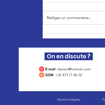
Rédigez un commentaire...
Clémentine Barzin veut
réduire le nombre de
députés bruxellois
On en discute ?
E-mail
:
cbarzin@hotmail.com
GSM
: +32 473 71 86 32
Mentions légales
Po