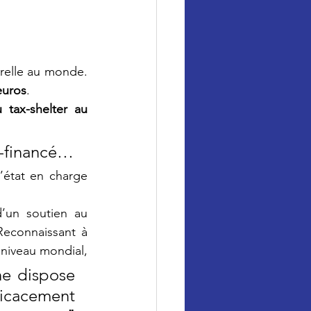
urelle au monde. 
’euros
. 
 tax-shelter au 
Et pourtant, à Bruxelles, ce secteur apparaît encore sous-financé… 
’état en charge 
d’un soutien au 
econnaissant à 
niveau mondial,
ne dispose 
ficacement 