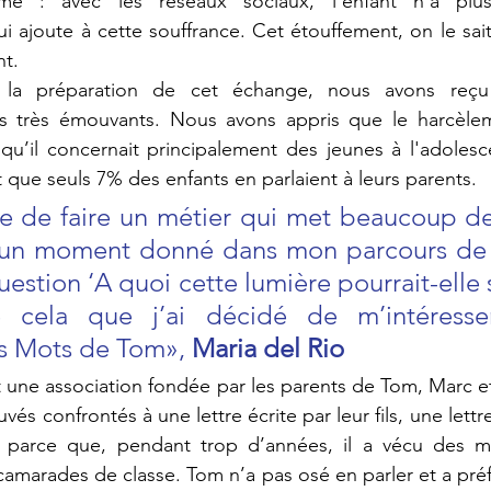
ème : avec les réseaux sociaux, l’enfant n’a plu
ui ajoute à cette souffrance. Cet étouffement, on le sait
nt.
la préparation de cet échange, nous avons reçu
s très émouvants. Nous avons appris que le harcèleme
qu’il concernait principalement des jeunes à l'adolesc
et que seuls 7% des enfants
en
parlaient à leurs parents.
ce de faire un métier qui met beaucoup de
à un moment donné dans mon parcours de v
uestion ‘A quoi cette lumière pourrait-elle se
 cela que j’ai décidé de m’intéresser
es Mots de Tom», 
Maria del Rio
une association fondée par les parents de Tom, Marc et
vés confrontés à une lettre écrite par leur fils, une lettre
ir parce que, pendant trop d’années, il a vécu des m
amarades de classe. Tom n’a pas osé en parler et a préfér