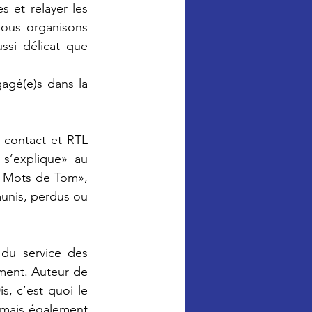
 et relayer les 
ous organisons 
si délicat que 
agé(e)s dans la 
 contact et RTL 
s’explique» au 
harcèlement scolaire. Maria est également la marraine de l’association «Les Mots de Tom», 
unis, perdus ou 
du service des 
ement. Auteur de 
s, c’est quoi le 
 mais également 