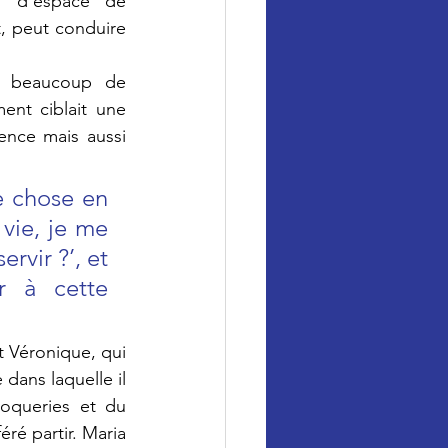
s d’espace de 
, peut conduire 
 beaucoup de 
nt ciblait une 
ence mais aussi 
 chose en 
ie, je me 
rvir ?’, et 
 à cette 
 Véronique, qui 
 dans laquelle il 
oqueries et du 
é partir. Maria 