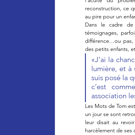
l'acuité du probl
reconstruction, ce q
au pire pour un enfa
Dans le cadre de 
témoignages, parfoi
différence…ou pas, 
des petits enfants, 
«J’ai la chan
lumière, et 
suis posé la q
c’est comme
association l
Les Mots de Tom est 
un jour se sont retrou
leur disait au revo
harcèlement de ses c