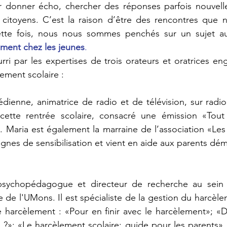
r donner écho, chercher des réponses parfois nouvelles
citoyens. C’est la raison d’être des rencontres que n
tte fois, nous nous sommes penchés sur un sujet aus
ement chez les jeunes
. 
ri par les expertises de trois orateurs et oratrices eng
lement scolaire : 
dienne, animatrice de radio et de télévision, sur radio
cette rentrée scolaire, consacré une émission «Tout 
es de sensibilisation et vient en aide aux parents dém
psychopédagogue et directeur de recherche au sein 
e de l'UMons. Il est spécialiste de la gestion du harcèl
le harcèlement : «Pour en finir avec le harcèlement»; «Di
 ?»; «Le harcèlement scolaire: guide pour les parents»