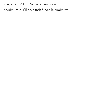
depuis... 2015. Nous attendons 
toujours qu'il soit traité par la majorité 
PS-Ecolo-Defi.
Voir tout
Posts récents