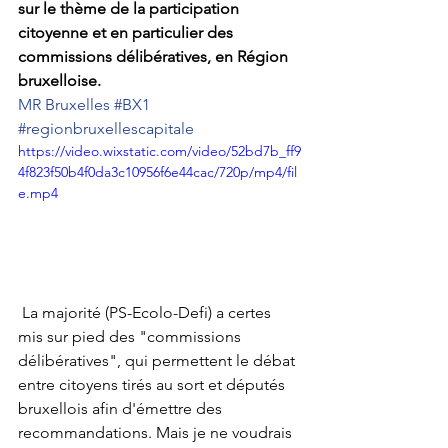
sur le thème de la participation 
citoyenne et en particulier des 
commissions délibératives, en Région 
bruxelloise. 
MR Bruxelles
#BX1
#regionbruxellescapitale
https://video.wixstatic.com/video/52bd7b_ff9
4f823f50b4f0da3c10956f6e44cac/720p/mp4/fil
e.mp4
 La majorité (PS-Ecolo-Defi) a certes 
mis sur pied des "commissions 
délibératives", qui permettent le débat 
entre citoyens tirés au sort et députés 
bruxellois afin d'émettre des 
recommandations. Mais je ne voudrais 