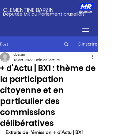
CLEMENTINE BARZIN
Députée MR au Parlement bruxellois
S'inscrire
Post
cbarzin
18 oct. 2022
2 min de lecture
+ d'Actu | BX1 : thème de
la participation
citoyenne et en
particulier des
commissions
délibératives
Extraits de l'émission + d'Actu | BX1 