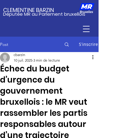
CLEMENTINE BARZIN
Députée MR au Parlement bruxellois
S'inscrire
Post
cbarzin
10 juil. 2025
3 min de lecture
Échec du budget
d’urgence du
gouvernement
bruxellois : le MR veut
rassembler les partis
responsables autour
d’une trajectoire